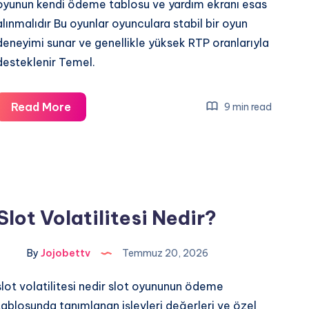
oyunun kendi ödeme tablosu ve yardım ekranı esas
alınmalıdır Bu oyunlar oyunculara stabil bir oyun
deneyimi sunar ve genellikle yüksek RTP oranlarıyla
desteklenir Temel.
Düşük
Read More
9 min read
Volatiliteli
Slotlar
Nasıl
Çalışır?
Slot Volatilitesi Nedir?
By
Jojobettv
Temmuz 20, 2026
slot volatilitesi nedir slot oyununun ödeme
tablosunda tanımlanan işlevleri değerleri ve özel