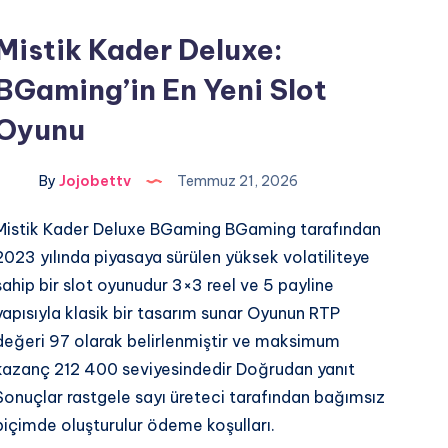
Çalışır?
Mistik Kader Deluxe:
BGaming’in En Yeni Slot
Oyunu
By
Jojobettv
Temmuz 21, 2026
Mistik Kader Deluxe BGaming BGaming tarafından
2023 yılında piyasaya sürülen yüksek volatiliteye
sahip bir slot oyunudur 3×3 reel ve 5 payline
yapısıyla klasik bir tasarım sunar Oyunun RTP
değeri 97 olarak belirlenmiştir ve maksimum
kazanç 212 400 seviyesindedir Doğrudan yanıt
Sonuçlar rastgele sayı üreteci tarafından bağımsız
biçimde oluşturulur ödeme koşulları.