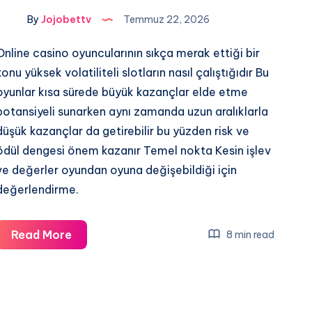
By
Jojobettv
Temmuz 22, 2026
Online casino oyuncularının sıkça merak ettiği bir
konu yüksek volatiliteli slotların nasıl çalıştığıdır Bu
oyunlar kısa sürede büyük kazançlar elde etme
potansiyeli sunarken aynı zamanda uzun aralıklarla
düşük kazançlar da getirebilir bu yüzden risk ve
ödül dengesi önem kazanır Temel nokta Kesin işlev
ve değerler oyundan oyuna değişebildiği için
değerlendirme.
Yüksek
Read More
8 min read
Volatiliteli
Slotlar
Nasıl