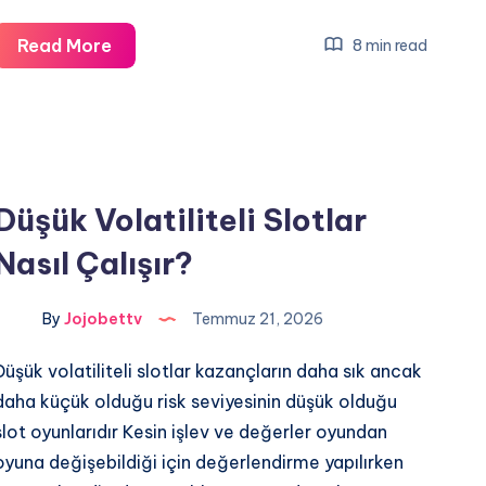
Mistik
Read More
8 min read
Kader
Deluxe:
BGaming’in
En
Yeni
Düşük Volatiliteli Slotlar
Slot
Nasıl Çalışır?
Oyunu
By
Jojobettv
Temmuz 21, 2026
Düşük volatiliteli slotlar kazançların daha sık ancak
daha küçük olduğu risk seviyesinin düşük olduğu
slot oyunlarıdır Kesin işlev ve değerler oyundan
oyuna değişebildiği için değerlendirme yapılırken