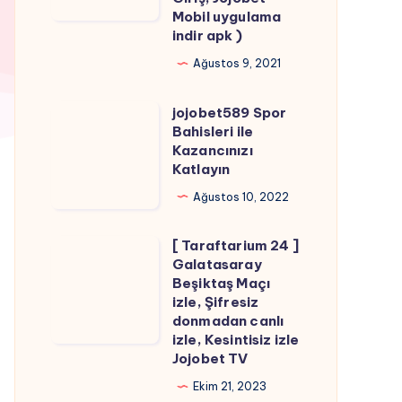
Nasıl
Mobil uygulama
Talep
indir apk )
Edebilirim?
Ağustos 9, 2021
(
Jojobet
jojobet589 Spor
jojobet589
314
Bahisleri ile
Spor
Kazancınızı
Giriş,
Bahisleri
Katlayın
Jojobet
ile
Ağustos 10, 2022
Mobil
Kazancınızı
uygulama
Katlayın
[ Taraftarium 24 ]
[
indir
Galatasaray
Taraftarium
apk
Beşiktaş Maçı
24
)
izle, Şifresiz
donmadan canlı
]
izle, Kesintisiz izle
Galatasaray
Jojobet TV
Beşiktaş
Ekim 21, 2023
Maçı