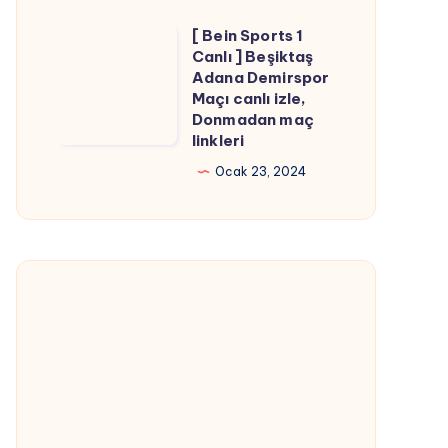
izle,
[ Bein Sports 1
[
Şifresiz
Canlı ] Beşiktaş
Bein
Adana Demirspor
donmadan
Sports
Maçı canlı izle,
canlı
Donmadan maç
1
izle,
linkleri
Canlı
Kesintisiz
Ocak 23, 2024
]
izle
Beşiktaş
Jojobet
Adana
TV
Demirspor
Maçı
canlı
izle,
Donmadan
maç
linkleri