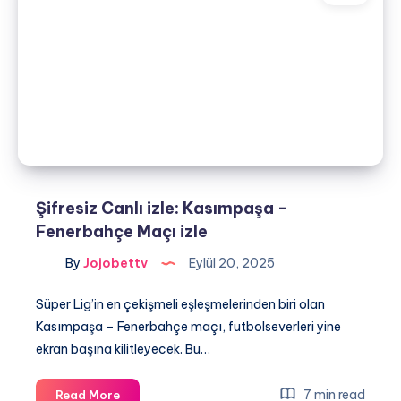
Galatasaray
–
Konyaspor
Mücadelesi
Şifresiz
Canlı
Yayın
Linkleri
Şifresiz Canlı izle: Kasımpaşa –
Fenerbahçe Maçı izle
By
Jojobettv
Eylül 20, 2025
Süper Lig’in en çekişmeli eşleşmelerinden biri olan
Kasımpaşa – Fenerbahçe maçı, futbolseverleri yine
ekran başına kilitleyecek. Bu…
Şifresiz
7 min read
Read More