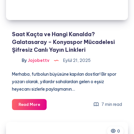
Maç
Detayları
Saat Kaçta ve Hangi Kanalda?
Galatasaray – Konyaspor Mücadelesi
Şifresiz Canlı Yayın Linkleri
By
Jojobettv
Eylül 21, 2025
Merhaba, futbolun büyüsüne kapılan dostlar! Bir spor
yazarı olarak, yıllardır sahalardan gelen o eşsiz
heyecanı sizlerle paylaşmanın…
Saat
7 min read
Read More
Kaçta
ve
Hangi
0
Kanalda?