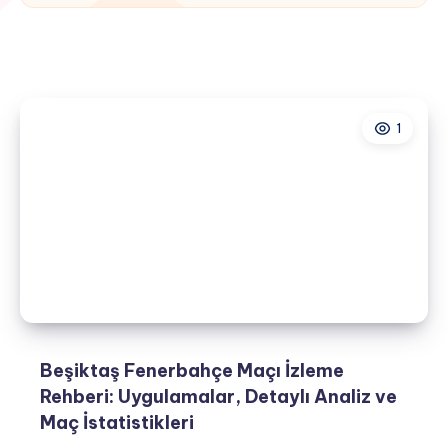
1
Beşiktaş Fenerbahçe Maçı İzleme
Rehberi: Uygulamalar, Detaylı Analiz ve
Maç İstatistikleri