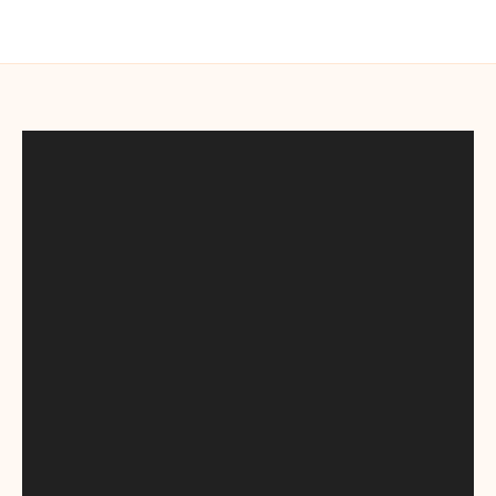
İzle
|
Anlık
Skor
ve
Yayın
Linki