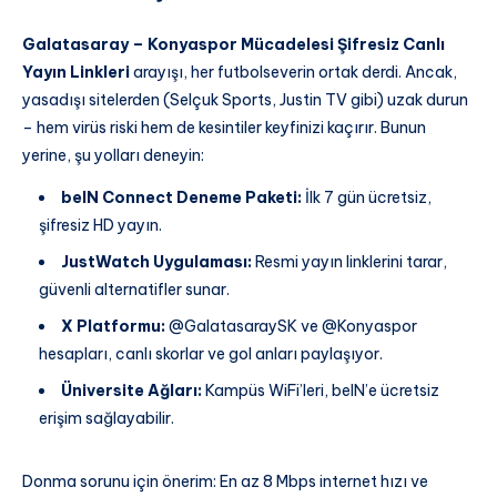
Galatasaray – Konyaspor Mücadelesi Şifresiz Canlı
Yayın Linkleri
arayışı, her futbolseverin ortak derdi. Ancak,
yasadışı sitelerden (Selçuk Sports, Justin TV gibi) uzak durun
– hem virüs riski hem de kesintiler keyfinizi kaçırır. Bunun
yerine, şu yolları deneyin:
beIN Connect Deneme Paketi:
İlk 7 gün ücretsiz,
şifresiz HD yayın.
JustWatch Uygulaması:
Resmi yayın linklerini tarar,
güvenli alternatifler sunar.
X Platformu:
@GalatasaraySK ve @Konyaspor
hesapları, canlı skorlar ve gol anları paylaşıyor.
Üniversite Ağları:
Kampüs WiFi’leri, beIN’e ücretsiz
erişim sağlayabilir.
Donma sorunu için önerim: En az 8 Mbps internet hızı ve