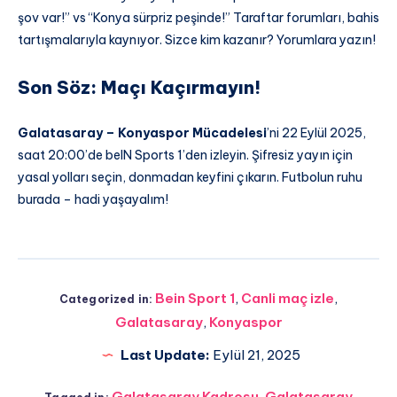
şov var!” vs “Konya sürpriz peşinde!” Taraftar forumları, bahis
tartışmalarıyla kaynıyor. Sizce kim kazanır? Yorumlara yazın!
Son Söz: Maçı Kaçırmayın!
Galatasaray – Konyaspor Mücadelesi
’ni 22 Eylül 2025,
saat 20:00’de beIN Sports 1’den izleyin. Şifresiz yayın için
yasal yolları seçin, donmadan keyfini çıkarın. Futbolun ruhu
burada – hadi yaşayalım!
Bein Sport 1
,
Canli maç izle
,
Categorized in:
Galatasaray
,
Konyaspor
Last Update:
Eylül 21, 2025
Galatasaray Kadrosu
,
Galatasaray