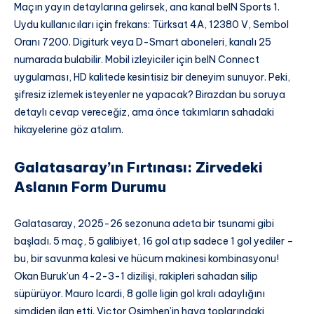
Maçın yayın detaylarına gelirsek, ana kanal beIN Sports 1.
Uydu kullanıcıları için frekans: Türksat 4A, 12380 V, Sembol
Oranı 7200. Digiturk veya D-Smart aboneleri, kanalı 25
numarada bulabilir. Mobil izleyiciler için beIN Connect
uygulaması, HD kalitede kesintisiz bir deneyim sunuyor. Peki,
şifresiz izlemek isteyenler ne yapacak? Birazdan bu soruya
detaylı cevap vereceğiz, ama önce takımların sahadaki
hikayelerine göz atalım.
Galatasaray’ın Fırtınası: Zirvedeki
Aslanın Form Durumu
Galatasaray, 2025-26 sezonuna adeta bir tsunami gibi
başladı. 5 maç, 5 galibiyet, 16 gol atıp sadece 1 gol yediler –
bu, bir savunma kalesi ve hücum makinesi kombinasyonu!
Okan Buruk’un 4-2-3-1 dizilişi, rakipleri sahadan silip
süpürüyor. Mauro Icardi, 8 golle ligin gol kralı adaylığını
şimdiden ilan etti. Victor Osimhen’in hava toplarındaki