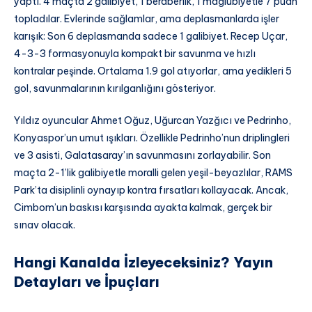
yaptı. 4 maçta 2 galibiyet, 1 beraberlik, 1 mağlubiyetle 7 puan
topladılar. Evlerinde sağlamlar, ama deplasmanlarda işler
karışık: Son 6 deplasmanda sadece 1 galibiyet. Recep Uçar,
4-3-3 formasyonuyla kompakt bir savunma ve hızlı
kontralar peşinde. Ortalama 1.9 gol atıyorlar, ama yedikleri 5
gol, savunmalarının kırılganlığını gösteriyor.
Yıldız oyuncular Ahmet Oğuz, Uğurcan Yazğıcı ve Pedrinho,
Konyaspor’un umut ışıkları. Özellikle Pedrinho’nun driplingleri
ve 3 asisti, Galatasaray’ın savunmasını zorlayabilir. Son
maçta 2-1’lik galibiyetle moralli gelen yeşil-beyazlılar, RAMS
Park’ta disiplinli oynayıp kontra fırsatları kollayacak. Ancak,
Cimbom’un baskısı karşısında ayakta kalmak, gerçek bir
sınav olacak.
Hangi Kanalda İzleyeceksiniz? Yayın
Detayları ve İpuçları