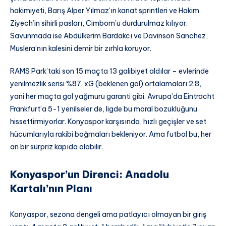
hakimiyeti, Barış Alper Yılmaz’ın kanat sprintleri ve Hakim
Ziyech’in sihirli pasları, Cimbom’u durdurulmaz kılıyor.
Savunmada ise Abdülkerim Bardakcı ve Davinson Sanchez,
Muslera’nın kalesini demir bir zırhla koruyor.
RAMS Park’taki son 15 maçta 13 galibiyet aldılar – evlerinde
yenilmezlik serisi %87. xG (beklenen gol) ortalamaları 2.8,
yani her maçta gol yağmuru garanti gibi. Avrupa’da Eintracht
Frankfurt’a 5-1 yenilseler de, ligde bu moral bozukluğunu
hissettirmiyorlar. Konyaspor karşısında, hızlı geçişler ve set
hücumlarıyla rakibi boğmaları bekleniyor. Ama futbol bu, her
an bir sürpriz kapıda olabilir.
Konyaspor’un Direnci: Anadolu
Kartalı’nın Planı
Konyaspor, sezona dengeli ama patlayıcı olmayan bir giriş