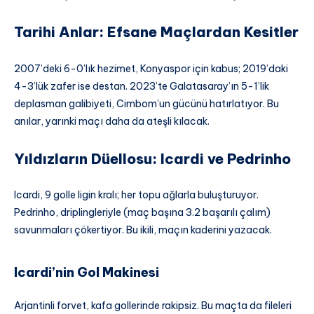
Tarihi Anlar: Efsane Maçlardan Kesitler
2007’deki 6-0’lık hezimet, Konyaspor için kabus; 2019’daki
4-3’lük zafer ise destan. 2023’te Galatasaray’ın 5-1’lik
deplasman galibiyeti, Cimbom’un gücünü hatırlatıyor. Bu
anılar, yarınki maçı daha da ateşli kılacak.
Yıldızların Düellosu: Icardi ve Pedrinho
Icardi, 9 golle ligin kralı; her topu ağlarla buluşturuyor.
Pedrinho, driplingleriyle (maç başına 3.2 başarılı çalım)
savunmaları çökertiyor. Bu ikili, maçın kaderini yazacak.
Icardi’nin Gol Makinesi
Arjantinli forvet, kafa gollerinde rakipsiz. Bu maçta da fileleri