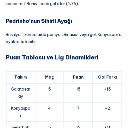
sarsar mı? Bahis: Icardi gol atar (%75).
Pedrinho’nun Sihirli Ayağı
Brezilyalı, kontralarda parlıyor. Bir asist veya gol, Konyaspor’u
ayakta tutabilir.
Puan Tablosu ve Lig Dinamikleri
Takım
Maç
Puan
Gol Farkı
Galatasar
5
15
+15
ay
Konyaspo
4
7
+2
r
Fenerbah
5
13
+11