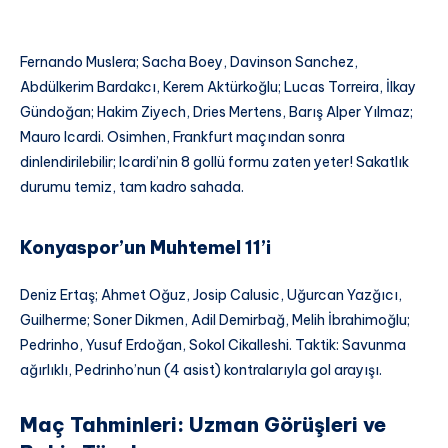
Fernando Muslera; Sacha Boey, Davinson Sanchez,
Abdülkerim Bardakcı, Kerem Aktürkoğlu; Lucas Torreira, İlkay
Gündoğan; Hakim Ziyech, Dries Mertens, Barış Alper Yılmaz;
Mauro Icardi. Osimhen, Frankfurt maçından sonra
dinlendirilebilir; Icardi’nin 8 gollü formu zaten yeter! Sakatlık
durumu temiz, tam kadro sahada.
Konyaspor’un Muhtemel 11’i
Deniz Ertaş; Ahmet Oğuz, Josip Calusic, Uğurcan Yazğıcı,
Guilherme; Soner Dikmen, Adil Demirbağ, Melih İbrahimoğlu;
Pedrinho, Yusuf Erdoğan, Sokol Cikalleshi. Taktik: Savunma
ağırlıklı, Pedrinho’nun (4 asist) kontralarıyla gol arayışı.
Maç Tahminleri: Uzman Görüşleri ve