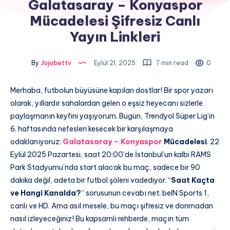
Galatasaray – Konyaspor
Mücadelesi Şifresiz Canlı
Yayın Linkleri
By
Jojobettv
Eylül 21, 2025
7 min read
0
Merhaba, futbolun büyüsüne kapılan dostlar! Bir spor yazarı
olarak, yıllardır sahalardan gelen o eşsiz heyecanı sizlerle
paylaşmanın keyfini yaşıyorum. Bugün, Trendyol Süper Lig’in
6. haftasında nefesleri kesecek bir karşılaşmaya
odaklanıyoruz:
Galatasaray – Konyaspor
Mücadelesi
. 22
Eylül 2025 Pazartesi, saat 20:00’de İstanbul’un kalbi RAMS
Park Stadyumu’nda start alacak bu maç, sadece bir 90
dakika değil, adeta bir futbol şöleni vadediyor. “
Saat Kaçta
ve Hangi Kanalda?
” sorusunun cevabı net: beIN Sports 1,
canlı ve HD. Ama asıl mesele, bu maçı şifresiz ve donmadan
nasıl izleyeceğiniz! Bu kapsamlı rehberde, maçın tüm