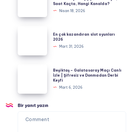
Saat Kaçta, Hangi Kanalda?
İstatistikler
Gençlerbirliği
Nisan 18, 2026
ve
Maçı
Tahminler
Canlı
İzle
En
En çok kazandıran slot oyunları
(2026)
çok
2026
|
kazandıran
Mart 31, 2026
Şifresiz
slot
Yayın,
oyunları
Saat
2026
Beşiktaş
Beşiktaş – Galatasaray Maçı Canlı
Kaçta,
–
İzle | Şifresiz ve Donmadan Derbi
Hangi
Keyfi
Galatasaray
Kanalda?
Mart 6, 2026
Maçı
Canlı
İzle
Bir yanıt yazın
|
Şifresiz
ve