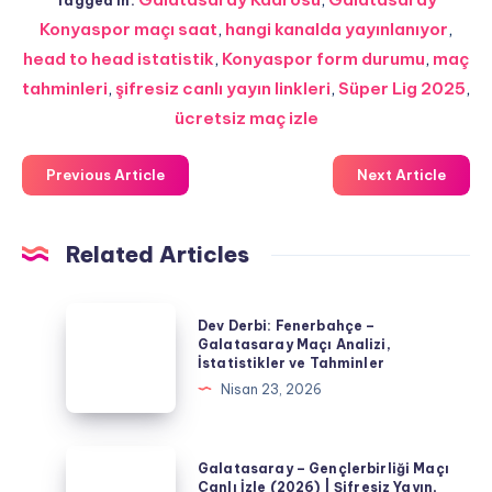
Tagged in:
Konyaspor maçı saat
,
hangi kanalda yayınlanıyor
,
head to head istatistik
,
Konyaspor form durumu
,
maç
tahminleri
,
şifresiz canlı yayın linkleri
,
Süper Lig 2025
,
ücretsiz maç izle
Previous Article
Next Article
Related Articles
Dev
Dev Derbi: Fenerbahçe –
Derbi:
Galatasaray Maçı Analizi,
İstatistikler ve Tahminler
Fenerbahçe
Nisan 23, 2026
–
Galatasaray
Maçı
Galatasaray
Galatasaray – Gençlerbirliği Maçı
Analizi,
–
Canlı İzle (2026) | Şifresiz Yayın,