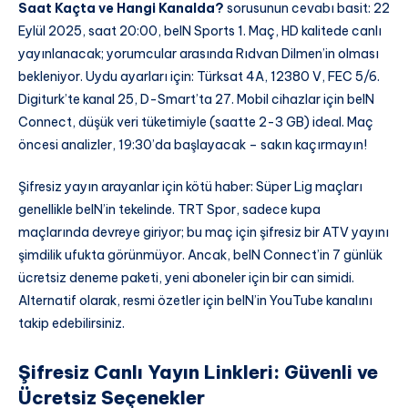
Saat Kaçta ve Hangi Kanalda?
sorusunun cevabı basit: 22
Eylül 2025, saat 20:00, beIN Sports 1. Maç, HD kalitede canlı
yayınlanacak; yorumcular arasında Rıdvan Dilmen’in olması
bekleniyor. Uydu ayarları için: Türksat 4A, 12380 V, FEC 5/6.
Digiturk’te kanal 25, D-Smart’ta 27. Mobil cihazlar için beIN
Connect, düşük veri tüketimiyle (saatte 2-3 GB) ideal. Maç
öncesi analizler, 19:30’da başlayacak – sakın kaçırmayın!
Şifresiz yayın arayanlar için kötü haber: Süper Lig maçları
genellikle beIN’in tekelinde. TRT Spor, sadece kupa
maçlarında devreye giriyor; bu maç için şifresiz bir ATV yayını
şimdilik ufukta görünmüyor. Ancak, beIN Connect’in 7 günlük
ücretsiz deneme paketi, yeni aboneler için bir can simidi.
Alternatif olarak, resmi özetler için beIN’in YouTube kanalını
takip edebilirsiniz.
Şifresiz Canlı Yayın Linkleri: Güvenli ve
Ücretsiz Seçenekler