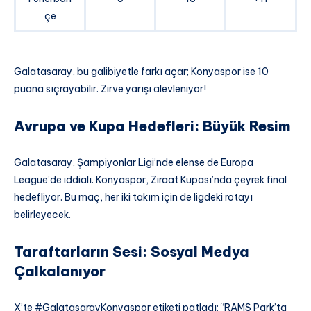
çe
Galatasaray, bu galibiyetle farkı açar; Konyaspor ise 10
puana sıçrayabilir. Zirve yarışı alevleniyor!
Avrupa ve Kupa Hedefleri: Büyük Resim
Galatasaray, Şampiyonlar Ligi’nde elense de Europa
League’de iddialı. Konyaspor, Ziraat Kupası’nda çeyrek final
hedefliyor. Bu maç, her iki takım için de ligdeki rotayı
belirleyecek.
Taraftarların Sesi: Sosyal Medya
Çalkalanıyor
X’te #GalatasarayKonyaspor etiketi patladı: “RAMS Park’ta