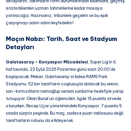
detaylarını, takımların form durumlarından kadrolara, geçmiş
istatistiklerden uzman tahminlerine kadar masaya
yatıracağız. Hazırsanız, tribünlere geçelim ve bu epik
çarpışmayı adım adım keşfedelim!
Maçın Nabzı: Tarih, Saat ve Stadyum
Detayları
Galatasaray – Konyaspor Mücadelesi
, Süper Lig’in 6.
haftasında, 22 Eylül 2025 Pazartesi günü saat 20:00’de
başlayacak. Mekan, Galatasaray’ın kalesi RAMS Park
Stadyumu. 52 bin taraftarın coşkusuyla dolacak bu arena,
sarı-kırmızılıların namağlup serisini sürdürme hedefiyle yanıp
tutuşuyor. Okan Buruk’un öğrencileri, ligde 15 puanla zirvede
otururken, Recep Uçar yönetimindeki Konyaspor, 7 puanla 9.
sırada sürpriz peşinde. Bu maç, sadece puan tablosunu değil,
taraftarların ruhunu da etkileyecek.