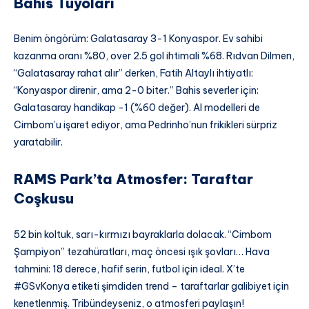
Bahis Tüyoları
Benim öngörüm: Galatasaray 3-1 Konyaspor. Ev sahibi
kazanma oranı %80, over 2.5 gol ihtimali %68. Rıdvan Dilmen,
“Galatasaray rahat alır” derken, Fatih Altaylı ihtiyatlı:
“Konyaspor direnir, ama 2-0 biter.” Bahis severler için:
Galatasaray handikap -1 (%60 değer). AI modelleri de
Cimbom’u işaret ediyor, ama Pedrinho’nun frikikleri sürpriz
yaratabilir.
RAMS Park’ta Atmosfer: Taraftar
Coşkusu
52 bin koltuk, sarı-kırmızı bayraklarla dolacak. “Cimbom
Şampiyon” tezahüratları, maç öncesi ışık şovları… Hava
tahmini: 18 derece, hafif serin, futbol için ideal. X’te
#GSvKonya etiketi şimdiden trend – taraftarlar galibiyet için
kenetlenmiş. Tribündeyseniz, o atmosferi paylaşın!