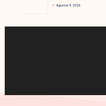
Nedir?
Ağustos 5, 2026