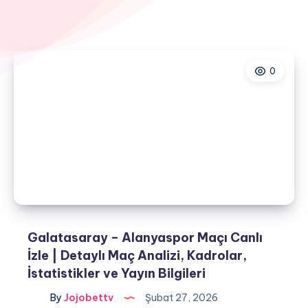
0
Galatasaray – Alanyaspor Maçı Canlı
İzle | Detaylı Maç Analizi, Kadrolar,
İstatistikler ve Yayın Bilgileri
By
Jojobettv
Şubat 27, 2026