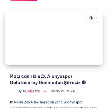
–
Beşiktaş
Maçı:
0
Akdeniz’de
Kartal
Avı
31
Ağustos
2025’te
Başlıyor!
Maçı canlı izle📺, Alanyaspor
Galatasaray Donmadan Şifresiz 🔴
By
Jojobettv
Nisan 15, 2024
15 Nisan 2024’teki heyecan verici Alanyaspor