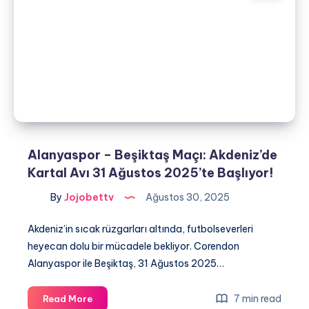
|
13
Eylül
Süper
Lig
Maç
Saati
ve
İlk
11’ler
Alanyaspor – Beşiktaş Maçı: Akdeniz’de
Kartal Avı 31 Ağustos 2025’te Başlıyor!
By
Jojobettv
Ağustos 30, 2025
Akdeniz’in sıcak rüzgarları altında, futbolseverleri
heyecan dolu bir mücadele bekliyor. Corendon
Alanyaspor ile Beşiktaş, 31 Ağustos 2025…
Alanyaspor
7 min read
Read More