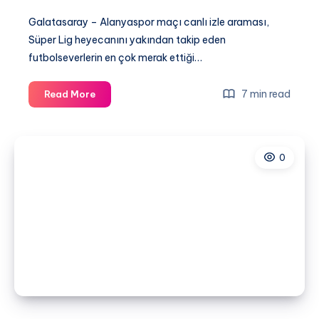
Galatasaray – Alanyaspor maçı canlı izle araması,
Süper Lig heyecanını yakından takip eden
futbolseverlerin en çok merak ettiği…
Galatasaray
7 min read
Read More
–
Alanyaspor
Maçı
0
Canlı
İzle
|
Detaylı
Maç
Analizi,
Kadrolar,
İstatistikler
ve
Yayın