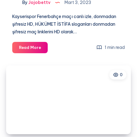
By
Jojobettv
Mart 3, 2023
Kayserispor Fenerbahçe maçı canlı izle, donmadan
şifresiz HD, HÜKÜMET İSTİFA sloganları donmadan
şifresiz maç linklerini HD olarak…
Kayserispor
1 min read
Read More
Fenerbahçe
maçı
canlı
0
izle,
donmadan
şifresiz
HD,
HÜKÜMET
İSTİFA
sloganları