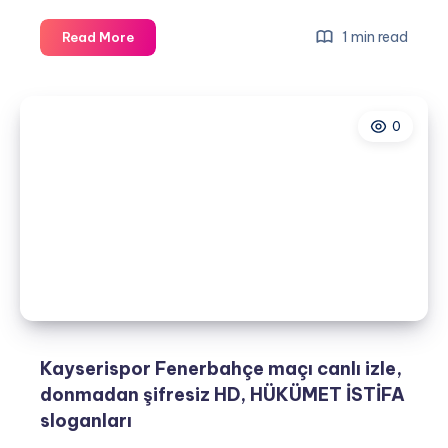
[
1 min read
Read More
Jojobet
TV
]
0
Fenerbahçe
Beşiktaş
Maçı
canlı
izle,
Bedava,
Şifresiz
donmadan
canlı
maç
linkleri
Kayserispor Fenerbahçe maçı canlı izle,
donmadan şifresiz HD, HÜKÜMET İSTİFA
sloganları