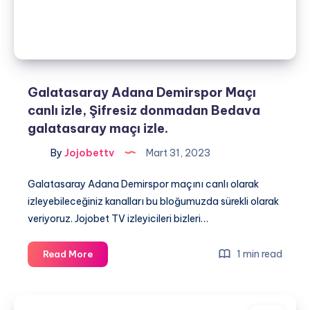
izle,
Şifresiz
Bein
sports
1
bedava
Galatasaray Adana Demirspor Maçı
izle
canlı izle, Şifresiz donmadan Bedava
galatasaray maçı izle.
By
Jojobettv
Mart 31, 2023
Galatasaray Adana Demirspor maçını canlı olarak
izleyebileceğiniz kanalları bu bloğumuzda sürekli olarak
veriyoruz. Jojobet TV izleyicileri bizleri…
Galatasaray
1 min read
Read More
Adana
Demirspor
Maçı