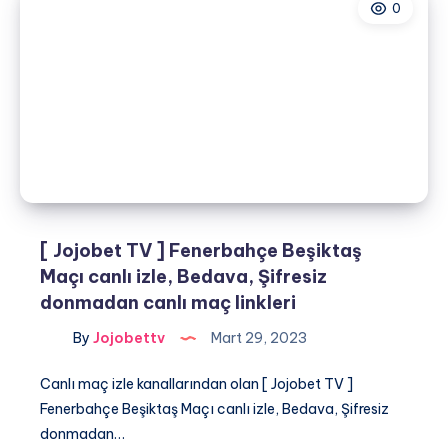
0
canlı
izle,
Şifresiz
donmadan
Bedava
galatasaray
maçı
izle.
[ Jojobet TV ] Fenerbahçe Beşiktaş
Maçı canlı izle, Bedava, Şifresiz
donmadan canlı maç linkleri
By
Jojobettv
Mart 29, 2023
Canlı maç izle kanallarından olan [ Jojobet TV ]
Fenerbahçe Beşiktaş Maçı canlı izle, Bedava, Şifresiz
donmadan…