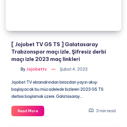
izle,
Şifresiz
donmadan
canlı
maç
linkleri
[ Jojobet TV GS TS ] Galatasaray
Trabzonspor maçı izle, Şifresiz derbi
maçı izle 2023 maç linkleri
By
Jojobettv
Şubat 4, 2023
Jojobet TV ekranalrından birazdan yayın akışı
başlayacak bu mücadelede bizlereri 2023 GS TS
derbisi başlamak üzere. Galatasaray…
[
3 min read
Read More
Jojobet
TV