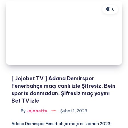
GS
0
TS
]
Galatasaray
Trabzonspor
maçı
izle,
Şifresiz
derbi
maçı
izle
2023
[ Jojobet TV ] Adana Demirspor
maç
Fenerbahçe maçı canlı izle Şifresiz, Bein
linkleri
sports donmadan, Şifresiz maç yayını
Bet TV izle
By
Jojobettv
Şubat 1, 2023
Adana Demirspor Fenerbahçe maçı ne zaman 2023,