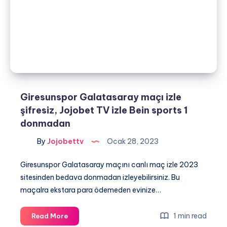
MAÇI
canlı
izle
2023,
Şifresiz
reklamsız
canlı
maç
Giresunspor Galatasaray maçı izle
linkleriHatayspor
şifresiz, Jojobet TV izle Bein sports 1
Trabzonspor[
donmadan
🔴
Jojobet
By
Jojobettv
Ocak 28, 2023
TV
]
Giresunspor Galatasaray maçını canlı maç izle 2023
Hatayspor
sitesinden bedava donmadan izleyebilirsiniz. Bu
Trabzonspor
maçalra ekstara para ödemeden evinize…
MAÇI
canlı
Giresunspor
1 min read
Read More
izle
Galatasaray