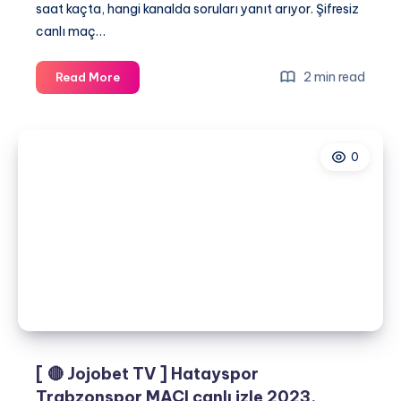
saat kaçta, hangi kanalda soruları yanıt arıyor. Şifresiz
canlı maç…
[
2 min read
Read More
Jojobet
TV
]
0
Adana
Demirspor
Fenerbahçe
maçı
canlı
izle
Şifresiz,
Bein
sports
donmadan,
Şifresiz
[ 🔴 Jojobet TV ] Hatayspor
maç
Trabzonspor MAÇI canlı izle 2023,