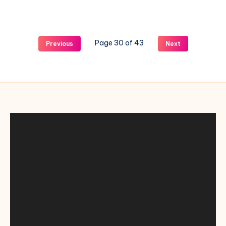
2023,
maçı
Şifresiz
izle
reklamsız
şifresiz,
canlı
Page 30 of 43
Previous
Next
Jojobet
maç
TV
linkleri
izle
Bein
sports
1
donmadan