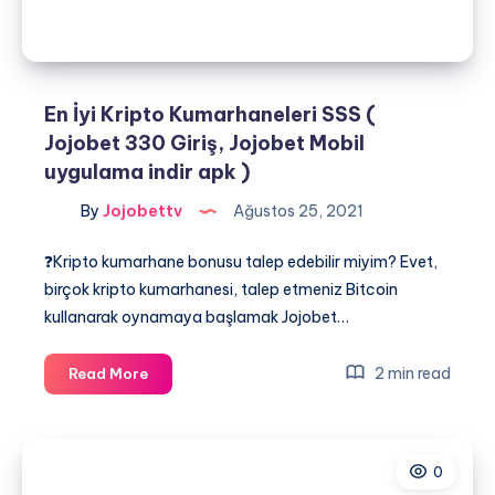
Mobil
uygulama
indir
apk
)
En İyi Kripto Kumarhaneleri SSS (
Jojobet 330 Giriş, Jojobet Mobil
uygulama indir apk )
By
Jojobettv
Ağustos 25, 2021
❓Kripto kumarhane bonusu talep edebilir miyim? Evet,
birçok kripto kumarhanesi, talep etmeniz Bitcoin
kullanarak oynamaya başlamak Jojobet…
En
2 min read
Read More
İyi
Kripto
Kumarhaneleri
0
SSS