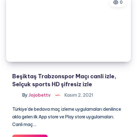
0
Bein
sports
HD
izle
Beşiktaş Trabzonspor Maçı canli izle,
Selçuk sports HD şifresiz izle
By
Jojobettv
Kasım 2, 2021
Türkiye’de bedava maç izleme uygulamaları denilince
akla gelen ilk App store ve Play store uygulamaları.
Canli maç…