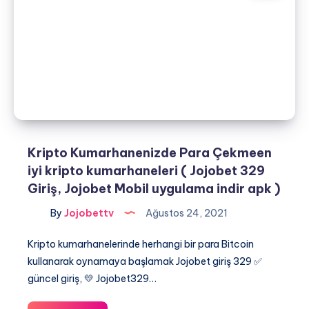
(
Jojobet
330
Giriş,
Jojobet
Mobil
uygulama
indir
apk
)
Kripto Kumarhanenizde Para Çekmeen
iyi kripto kumarhaneleri ( Jojobet 329
Giriş, Jojobet Mobil uygulama indir apk )
By
Jojobettv
Ağustos 24, 2021
Kripto kumarhanelerinde herhangi bir para Bitcoin
kullanarak oynamaya başlamak Jojobet giriş 329 ✅
güncel giriş, 💛 Jojobet329…