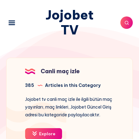
Jojobet
TV
Canli maç izle
385
Articles in this Category
Jojobet tv canli maç izle ile ilgili bütün maç
yayınları, maç linkleri, Jojobet Güncel Giriş
adresi bu kategoride paylaşılacaktır.
Explore