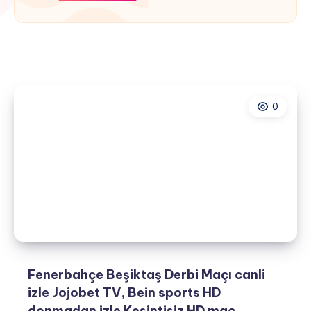
0
Fenerbahçe Beşiktaş Derbi Maçı canli
izle Jojobet TV, Bein sports HD
donmadan izle Kesintisiz HD maç