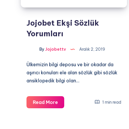
Jojobet Ekşi Sözlük
Yorumları
By
Jojobettv
Aralık 2, 2019
Ülkemizin bilgi deposu ve bir okadar da
aşırıcı konuları ele alan sözlük gibi sözlük
ansiklopedik bilgi olan…
Jojobet
Read More
1 min read
Ekşi
Sözlük
Yorumları