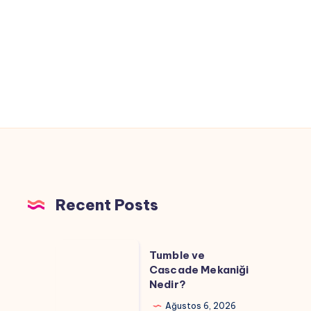
Recent Posts
Tumble
Tumble ve
ve
Cascade Mekaniği
Nedir?
Cascade
Mekaniği
Ağustos 6, 2026