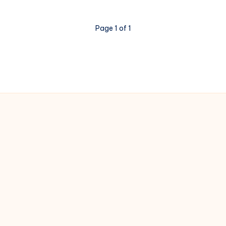
Page 1 of 1