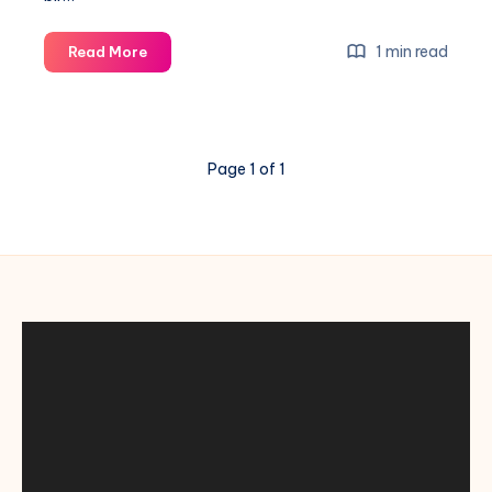
Supertoto
1 min read
Read More
Süper
Lig
Geniş
Maç
Page 1 of 1
özetleri