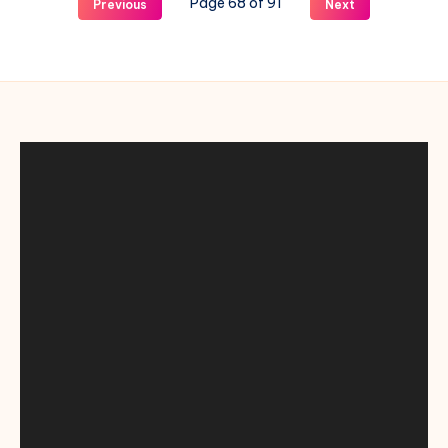
Page 68 of 91
Previous
Next
Beşiktaş
Maçı
canli
izle,
GS
BJK
Derbisi
izle
HD,
Bein
sports,
Selcuk
Sports
HD