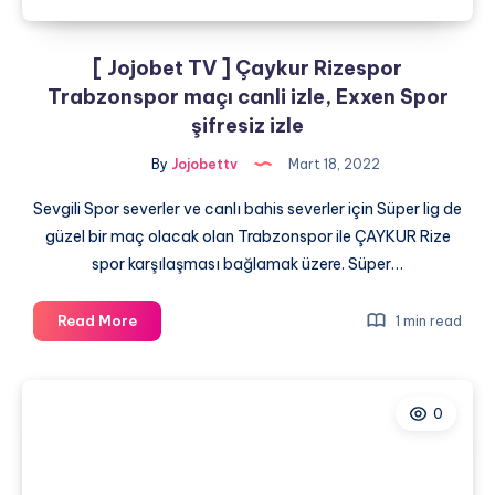
linki
[ Jojobet TV ] Çaykur Rizespor
Trabzonspor maçı canli izle, Exxen Spor
şifresiz izle
By
Jojobettv
Mart 18, 2022
Sevgili Spor severler ve canlı bahis severler için Süper lig de
güzel bir maç olacak olan Trabzonspor ile ÇAYKUR Rize
spor karşılaşması bağlamak üzere. Süper…
[
Read More
1 min read
Jojobet
TV
]
0
Çaykur
Rizespor
Trabzonspor