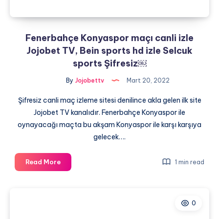
izle,
Exxen
Spor,
Fenerbahçe Konyaspor maçı canli izle
Selcuk
Jojobet TV, Bein sports hd izle Selcuk
Sport,
Premer
sports Şifresiz￼
TV
By
Jojobettv
Mart 20, 2022
şifresiz
izle
Şifresiz canli maç izleme sitesi denilince akla gelen ilk site
Jojobet TV kanalıdır. Fenerbahçe Konyaspor ile
oynayacağı maçta bu akşam Konyaspor ile karşı karşıya
gelecek….
Fenerbahçe
Read More
1 min read
Konyaspor
maçı
canli
0
izle
Jojobet