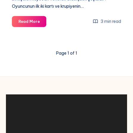
Oyuncunun ilk iki kartı ve krupiyenin…
21+3
3 min read
Read More
Blackjack
Nedir?
Page 1 of 1