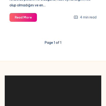
olup olmadığını ve en…
Poker
4 min read
Read More
Nasıl
Oynanır?
Kolayca
Başlayın
Page 1 of 1
ve
Kazanmaya
Başlayın!