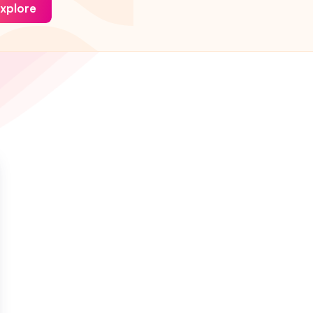
xplore