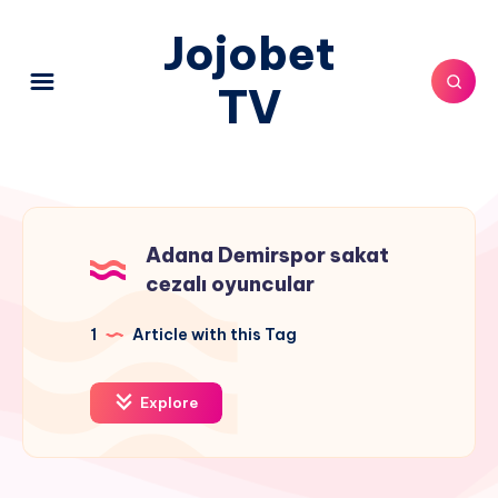
Jojobet
TV
Adana Demirspor sakat
cezalı oyuncular
1
Article with this Tag
Explore