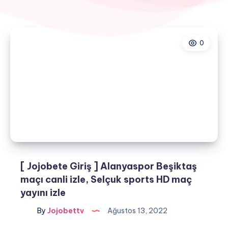
0
[ Jojobete Giriş ] Alanyaspor Beşiktaş
maçı canli izle, Selçuk sports HD maç
yayını izle
By
Jojobettv
Ağustos 13, 2022