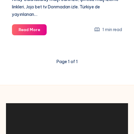
linkleri, Jojo bet tv Donmadan izle. Türkiye de
yayınlanan…
Altay
1 min read
Read More
Galatasaray
maçı
canli
izle,
Page 1 of 1
Şifresiz
maç
izleme
linkleri,
Jojo
bet
tv
Donmadan
izle