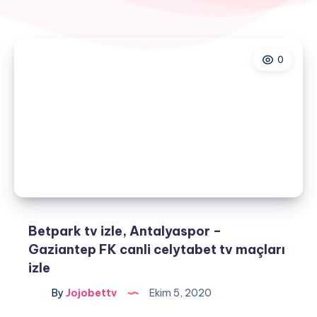
0
Betpark tv izle, Antalyaspor –
Gaziantep FK canli celytabet tv maçları
izle
By
Jojobettv
Ekim 5, 2020