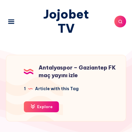
Jojobet
TV
Antalyaspor – Gaziantep FK
maç yayını izle
1
Article with this Tag
Explore