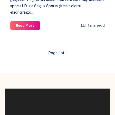
sports HD izle Selçuk Sports şifresiz olarak
ekranalrınza…
[
1 min read
Read More
Jojobet
TV
]
Antalyaspor
Page 1 of 1
Trabzonspor
maçı
izle,
Bein
sports
HD
izle
Selçuk
Sports
şifresiz