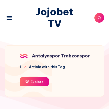
Jojobet
TV
Antalyaspor Trabzonspor
1
Article with this Tag
Explore