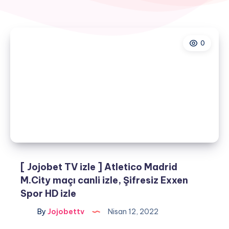
0
[ Jojobet TV izle ] Atletico Madrid
M.City maçı canli izle, Şifresiz Exxen
Spor HD izle
By
Jojobettv
Nisan 12, 2022