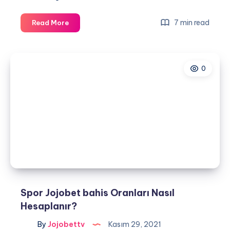
Galatasaray
7 min read
Read More
–
Fenerbahçe
Maçı
0
İçin
İddia
Tahminleri
ve
Bahis
Oranları
Spor Jojobet bahis Oranları Nasıl
Hesaplanır?
By
Jojobettv
Kasım 29, 2021