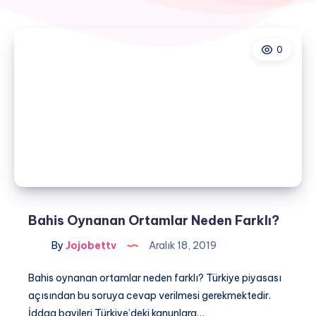
0
Bahis Oynanan Ortamlar Neden Farklı?
By
Jojobettv
Aralık 18, 2019
Bahis oynanan ortamlar neden farklı? Türkiye piyasası
açısından bu soruya cevap verilmesi gerekmektedir.
İddaa bayileri Türkiye’deki kanunlara…