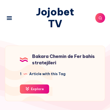
Jojobet
TV
Bakara Chemin de Fer bahis
stratejileri
1
Article with this Tag
Explore