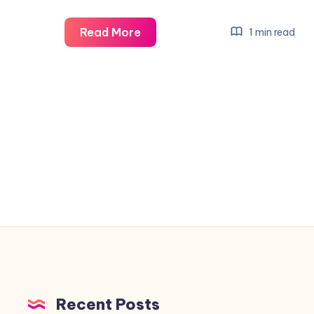
(
Read More
1 min read
📺︎
Jojobet
TV
izle
)
Barcelona
E.
Frankfurt
Maçı
canli
izle,
Exxen
spor
Recent Posts
maç