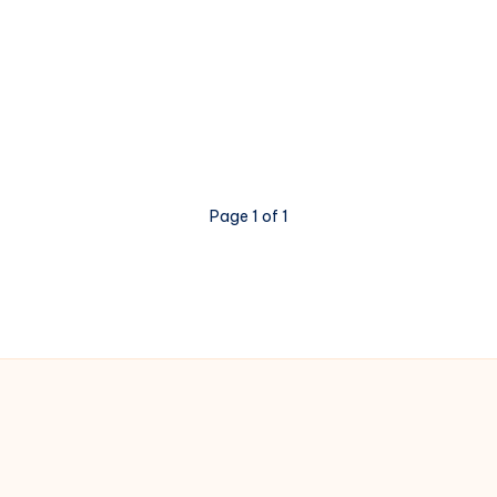
Page 1 of 1