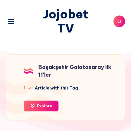
Jojobet
TV
Başakşehir Galatasaray ilk
11'ler
1
Article with this Tag
Explore