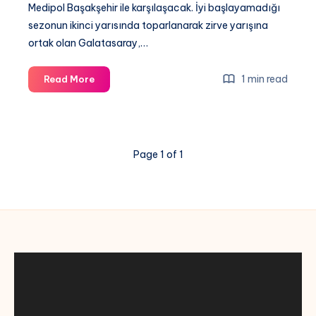
Medipol Başakşehir ile karşılaşacak. İyi başlayamadığı
sezonun ikinci yarısında toparlanarak zirve yarışına
ortak olan Galatasaray,…
Başakşehir
1 min read
Read More
Galatasaray
maçı
canli
izle,
Page 1 of 1
Şifresiz
Bein
sport
1
izle
Jojobet
TV