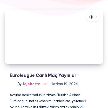
0
Euroleague Canlı Maç Yayınları
By
Jojobettv
Haziran 19, 2024
Avrupa basketbolunun zirvesi Turkish Airlines
Euroleague, nefes kesen mücadelelere, yetenekli
oyunculara ve üst düzey takımlara ev sahipliği…