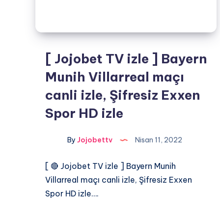
[ Jojobet TV izle ] Bayern
Munih Villarreal maçı
canli izle, Şifresiz Exxen
Spor HD izle
By
Jojobettv
Nisan 11, 2022
[ 🔴 Jojobet TV izle ] Bayern Munih
Villarreal maçı canli izle, Şifresiz Exxen
Spor HD izle….