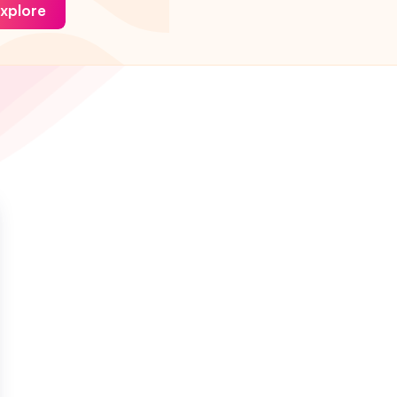
xplore