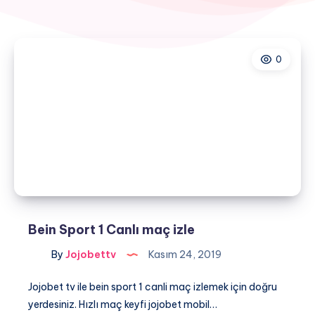
0
Bein Sport 1 Canlı maç izle
By
Jojobettv
Kasım 24, 2019
Jojobet tv ile bein sport 1 canli maç izlemek için doğru
yerdesiniz. Hızlı maç keyfi jojobet mobil…