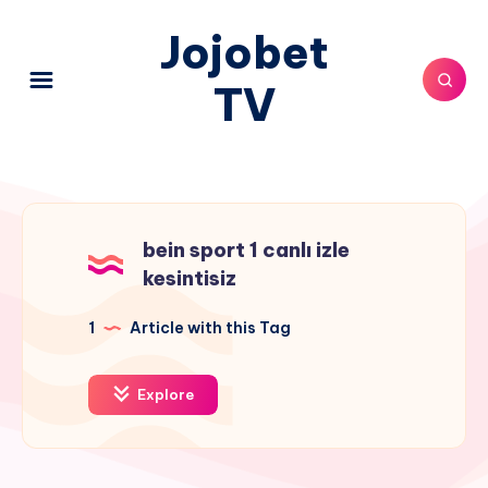
Jojobet
TV
bein sport 1 canlı izle
kesintisiz
1
Article with this Tag
Explore