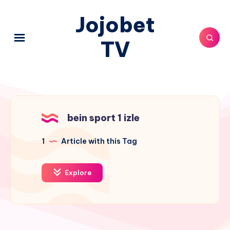
Jojobet
TV
bein sport 1 izle
1
Article with this Tag
Explore