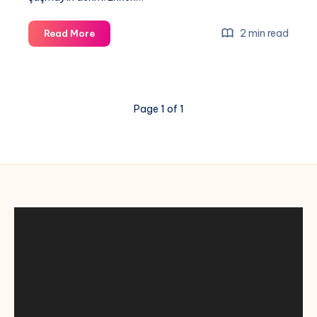
Bein
2 min read
Read More
Sport
1
canli
izle
Page 1 of 1
2022