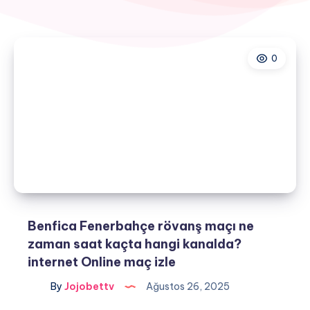
0
Benfica Fenerbahçe rövanş maçı ne
zaman saat kaçta hangi kanalda?
internet Online maç izle
By
Jojobettv
Ağustos 26, 2025