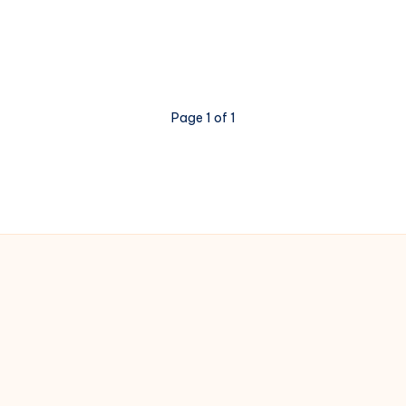
Page 1 of 1