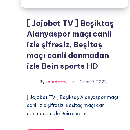
[ Jojobet TV ] Beşiktaş
Alanyaspor maçı canli
izle şifresiz, Beşitaş
maçı canli donmadan
izle Bein sports HD
By
Jojobettv
Nisan 9, 2022
[ Jojobet TV ] Beşiktaş Alanyaspor maçı
canli izle şifresiz, Beşitaş maçı canli
donmadan izle Bein sports…