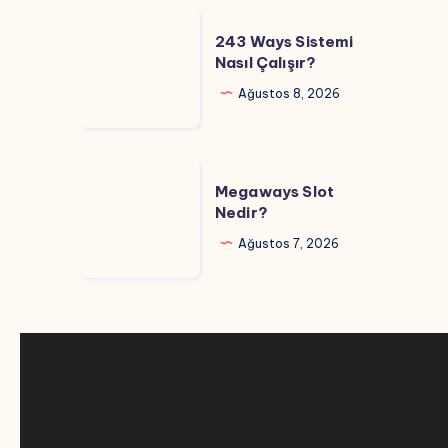
sports
243
243 Ways Sistemi
HD
Ways
Nasıl Çalışır?
Sistemi
Ağustos 8, 2026
Nasıl
Çalışır?
Megaways
Megaways Slot
Slot
Nedir?
Nedir?
Ağustos 7, 2026