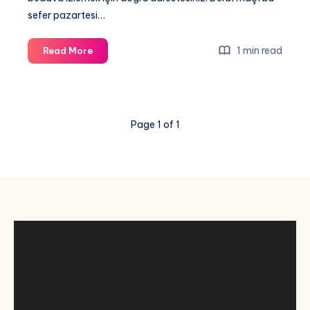
sefer pazartesi…
Beşiktaş
1 min read
Read More
Galatasaray
Derbisi
izle
şifresiz,
Page 1 of 1
Bein
sports
1,
Selçuk
sports
HD