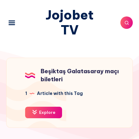
Jojobet
TV
Beşiktaş Galatasaray maçı
biletleri
1
Article with this Tag
Explore