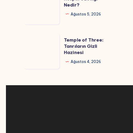
Özelliği
Nedir?
Nedir?
Ağustos 5, 2026
Temple
Temple of Three:
of
Tanrıların Gizli
Hazinesi
Three:
Tanrıların
Ağustos 4, 2026
Gizli
Hazinesi