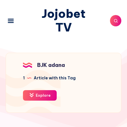
Jojobet
TV
BJK adana
1
Article with this Tag
Explore