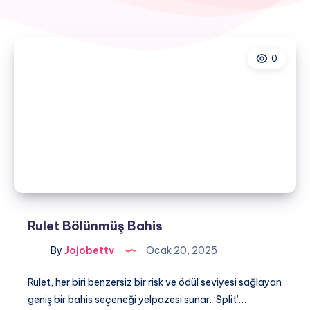
0
Rulet Bölünmüş Bahis
By
Jojobettv
Ocak 20, 2025
Rulet, her biri benzersiz bir risk ve ödül seviyesi sağlayan
geniş bir bahis seçeneği yelpazesi sunar. ‘Split’…