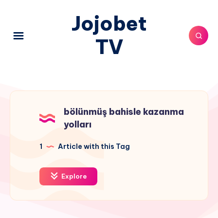
Jojobet
TV
bölünmüş bahisle kazanma
yolları
1
Article with this Tag
Explore