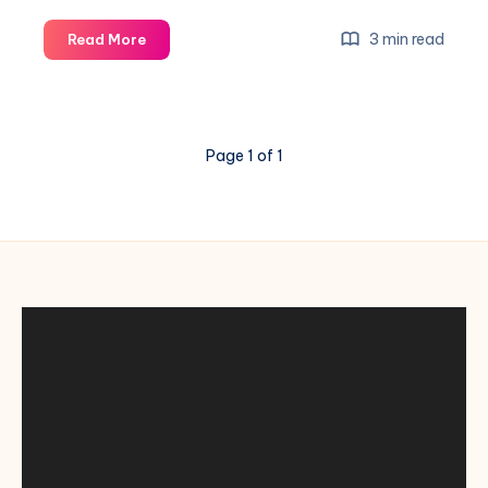
Rulet
3 min read
Read More
Bölünmüş
Bahis
Page 1 of 1