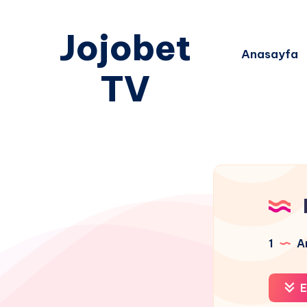
Jojobet
Anasayfa
TV
1
Ar
E