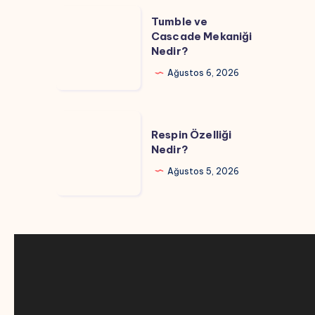
maç
Tumble
Tumble ve
linkleri
ve
Cascade Mekaniği
FB
Nedir?
Cascade
Mekaniği
Ağustos 6, 2026
Nedir?
Respin
Respin Özelliği
Özelliği
Nedir?
Nedir?
Ağustos 5, 2026