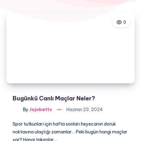
0
Bugünkü Canlı Maçlar Neler?
By
Jojobettv
Haziran 23, 2024
Spor tutkunları için hafta sonları heyecanın doruk
noktasına ulaştığı zamanlar… Peki bugün hangi maçlar
var? Hangi takımlar…