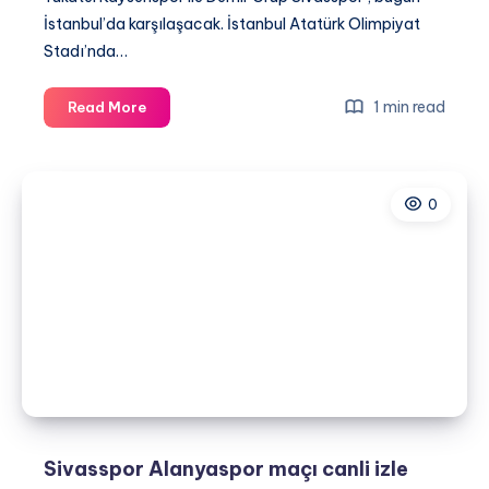
İstanbul’da karşılaşacak. İstanbul Atatürk Olimpiyat
Stadı’nda…
Kayserispor
1 min read
Read More
Sivasspor
maçı
canli
0
izle,
Jojobet
TV
canli
maç
izle
Bein
sports
1
Sivasspor Alanyaspor maçı canli izle