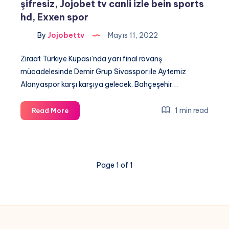
şifresiz, Jojobet tv canli izle bein sports
hd, Exxen spor
By
Jojobettv
Mayıs 11, 2022
Ziraat Türkiye Kupası’nda yarı final rövanş
mücadelesinde Demir Grup Sivasspor ile Aytemiz
Alanyaspor karşı karşıya gelecek. Bahçeşehir…
Sivasspor
1 min read
Read More
Alanyaspor
maçı
canli
izle
Page 1 of 1
şifresiz,
Jojobet
tv
canli
izle
bein