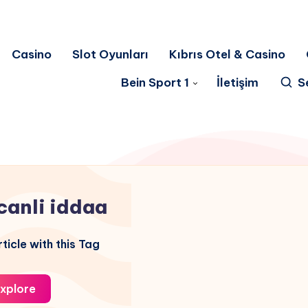
Casino
Slot Oyunları
Kıbrıs Otel & Casino
Bein Sport 1
İletişim
S
canli iddaa
ticle with this Tag
xplore