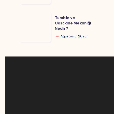
Tumble
Tumble ve
ve
Cascade Mekaniği
Nedir?
Cascade
Mekaniği
Ağustos 6, 2026
Nedir?