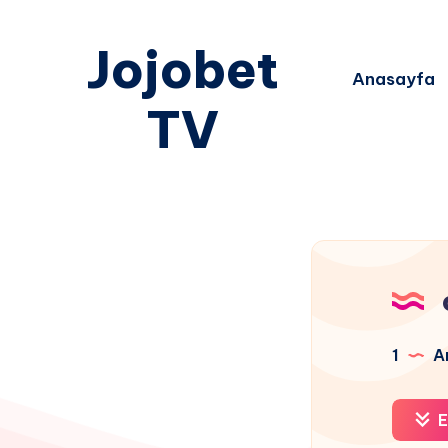
Jojobet
Anasayfa
TV
1
Ar
E