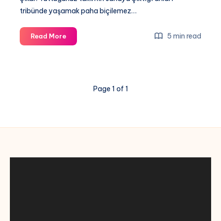
tribünde yaşamak paha biçilemez…
2024
5 min read
Read More
En
Popüler
Canlı
Maç
Page 1 of 1
İzleme
Siteleri