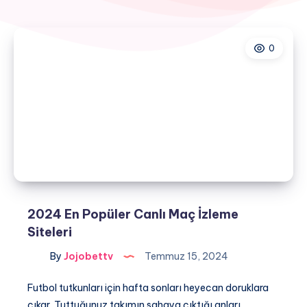
0
2024 En Popüler Canlı Maç İzleme
Siteleri
By
Jojobettv
Temmuz 15, 2024
Futbol tutkunları için hafta sonları heyecan doruklara
çıkar. Tuttuğunuz takımın sahaya çıktığı anları