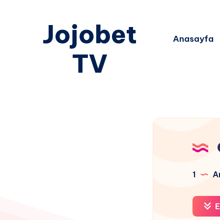
Jojobet
Anasayfa
TV
1
Ar
E