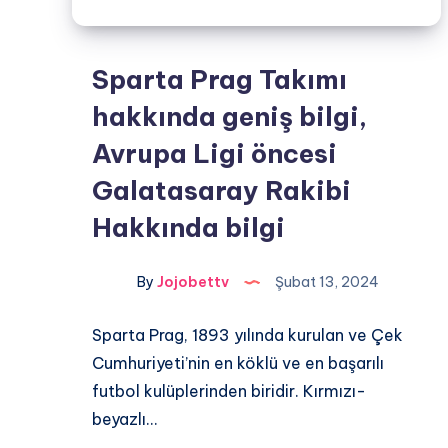
Sparta Prag Takımı
hakkında geniş bilgi,
Avrupa Ligi öncesi
Galatasaray Rakibi
Hakkında bilgi
By
Jojobettv
Şubat 13, 2024
Sparta Prag, 1893 yılında kurulan ve Çek
Cumhuriyeti’nin en köklü ve en başarılı
futbol kulüplerinden biridir. Kırmızı-
beyazlı…