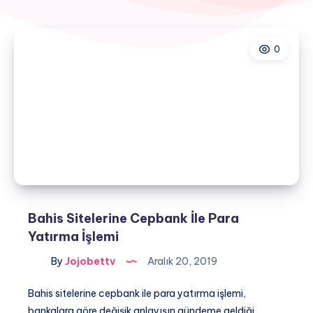
0
Bahis Sitelerine Cepbank İle Para
Yatırma İşlemi
By
Jojobettv
Aralık 20, 2019
Bahis sitelerine cepbank ile para yatırma işlemi,
bankalara göre değişik anlayışın gündeme geldiği