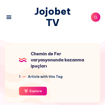
Jojobet
TV
Chemin de Fer
varyasyonunda kazanma
ipuçları
1
Article with this Tag
Explore