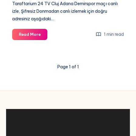
Taraftarium 24 TV Cluj Adana Demirspor maçı canlı
izle, Şifresiz Donmadan canlı izlemek için doğru
adresiniz aşağıdaki…
[
1 min read
Read More
Taraftarium
24
]
Cluj
Page 1 of 1
Adana
Demirspor
maçı
canlı
izle,
Şifresiz
Donmadan
canlı
izle