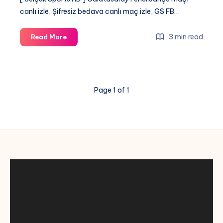
canlı izle, Şifresiz bedava canlı maç izle, GS FB…
[
3 min read
Read More
Selçuk
Sports
HD
]
Page 1 of 1
Galatasaray
Fenerbahçe
maçı
canlı
izle,
Şifresiz
bedava
canlı
maç
izle,
GS
FB