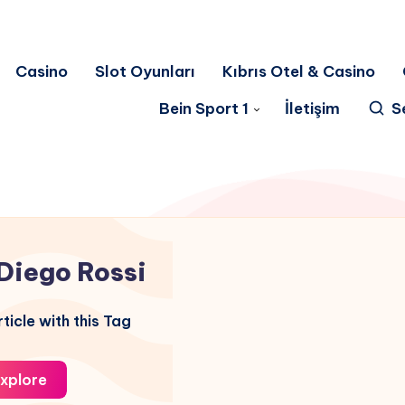
Casino
Slot Oyunları
Kıbrıs Otel & Casino
Bein Sport 1
İletişim
S
Diego Rossi
ticle with this Tag
xplore