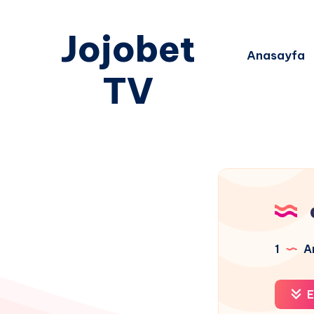
Jojobet
Anasayfa
TV
1
Ar
E