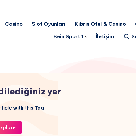
Casino
Slot Oyunları
Kıbrıs Otel & Casino
Bein Sport 1
İletişim
S
dilediğiniz yer
ticle with this Tag
xplore