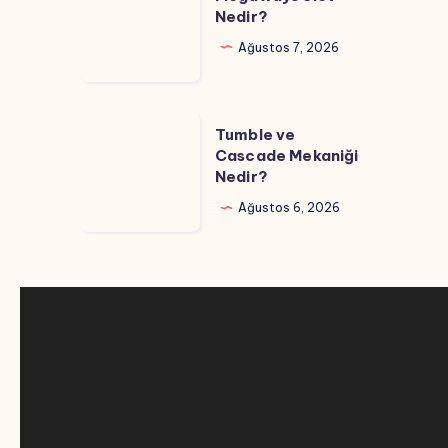
Slot
Nedir?
Nedir?
Ağustos 7, 2026
Tumble
Tumble ve
ve
Cascade Mekaniği
Nedir?
Cascade
Mekaniği
Ağustos 6, 2026
Nedir?