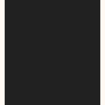
donmadan
izle