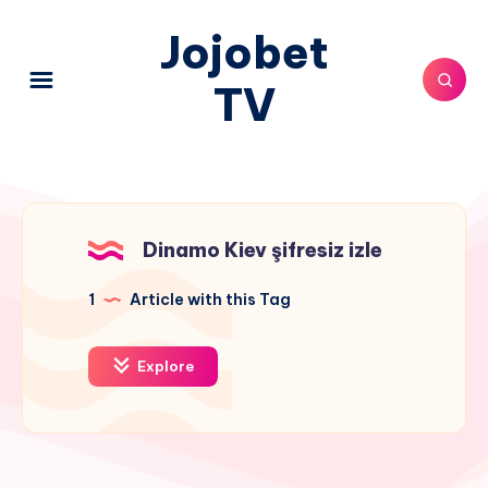
Jojobet
TV
Dinamo Kiev şifresiz izle
1
Article with this Tag
Explore