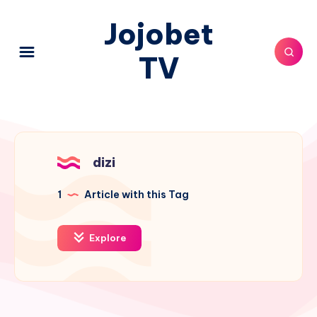
Jojobet
TV
dizi
1
Article with this Tag
Explore